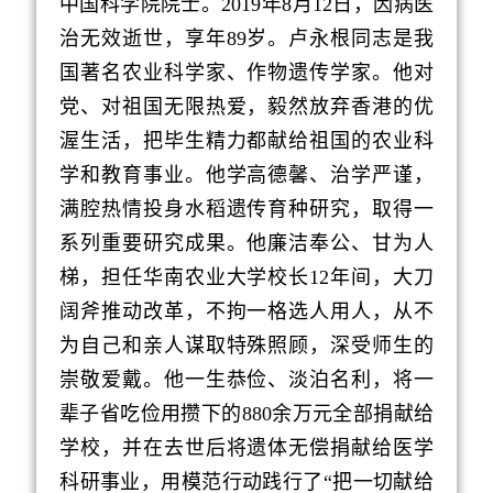
中国科学院院士。
2019
年
8
月
12
日，因病医
治无效逝世，享年
89
岁。卢永根同志是我
国著名农业科学家、作物遗传学家。他对
党、对祖国无限热爱，毅然放弃香港的优
渥生活，把毕生精力都献给祖国的农业科
学和教育事业。他学高德馨、治学严谨，
满腔热情投身水稻遗传育种研究，取得一
系列重要研究成果。他廉洁奉公、甘为人
梯，担任华南农业大学校长
12
年间，大刀
阔斧推动改革，不拘一格选人用人，从不
为自己和亲人谋取特殊照顾，深受师生的
崇敬爱戴。他一生恭俭、淡泊名利，将一
辈子省吃俭用攒下的
880
余万元全部捐献给
学校，并在去世后将遗体无偿捐献给医学
科研事业，用模范行动践行了“把一切献给