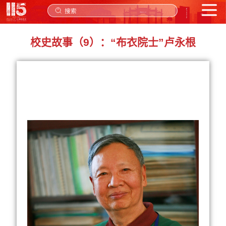
搜索
校史故事（9）：“布衣院士”卢永根