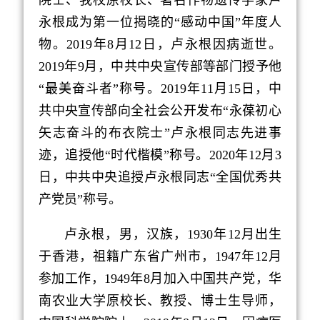
院士、我校原校长、著名作物遗传学家卢
永根成为第一位揭晓的“感动中国”年度人
物。
2019
年
8
月
12
日，卢永根因病逝世。
2019
年
9
月，中共中央宣传部等部门授予他
“最美奋斗者”称号。
2019
年
11
月
15
日，中
共中央宣传部向全社会公开发布“永葆初心
矢志奋斗的布衣院士”卢永根同志先进事
迹，追授他“时代楷模”称号。
2020
年
12
月
3
日，中共中央追授卢永根同志“全国优秀共
产党员”称号。
卢永根，男，汉族，
1930
年
12
月出生
于香港，祖籍广东省广州市，
1947
年
12
月
参加工作，
1949
年
8
月加入中国共产党，华
南农业大学原校长、教授、博士生导师，