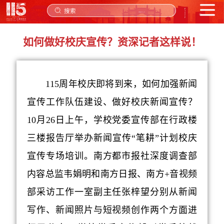
搜索
如何做好校庆宣传？资深记者这样说！
115
周年校庆即将到来，如何
加强新闻
宣传工作队伍建设、
做好校庆新闻宣传？
10
月
26
日上午，
学校党委宣传部在
行政楼
三楼报告厅
举办
新闻宣传“笔耕”计划校庆
宣传专场培训。南方都市报社深度调查部
内容总监韦娟明
和南方日报、南方
+
音视频
部采访工作一室副主任张梓望分别从新闻
写作、新闻照片与短视频创作两个方面进