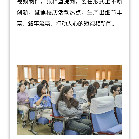
视频
制作
，张梓望
提到，
要
在形式上不断
创新
，聚焦
校庆活动
热点，
生产出细节丰
富、叙事流畅
、打动人心的短视频新闻。