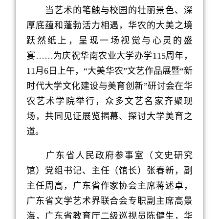
当艺术的笔触与校园的壮丽景色、深
厚底蕴和蓬勃活力相遇，华农的大美之境
跃然纸上，呈现一场视觉与心灵的盛
宴……
为庆祝华南农业大学办学
115
周年，
11
月
6
日上午，“大美华农”文艺作品展暨“新
时代大学文化建设与美育创新”研讨会在华
农
艺术学院举行，众多文艺名家齐聚现
场，共同见证展览揭幕、探讨大学美育之
道。
广东省人民政府参事室（文史研究
馆）党组书记、主任（馆长）张春新，副
主任周高，广东省作家协会主席蒋述卓，
广东省文学艺术界联合会专职副主席高景
海，广东省教育厅二级巡视员陈健生，华